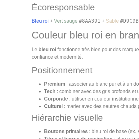
Écoresponsable
#8AA391
#D9C9B
Bleu roi
+
Vert sauge
+
Sable
Couleur bleu roi en bra
Le
bleu roi
fonctionne très bien pour des marqu
confiance et modernité.
Positionnement
Premium
: associer au blanc pur et à un d
Tech
: combiner avec des gris profonds et un 
Corporate
: utiliser en couleur institutionne
Culturel
: marier avec des neutres chauds p
Hiérarchie visuelle
Boutons primaires
: bleu roi de base (ex.
Titres et barres de navigation
: bleu roi s