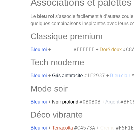
Associations et palettes
Le
bleu roi
s’associe facilement à d’autres coule
quelques combinaisons inspirantes avec leurs 
Classique premium
#FFFFFF
#C8
Bleu roi
+
Blanc pur
+
Doré doux
Tech moderne
#1F2937
Bleu roi
+
Gris anthracite
+
Bleu clair
Mode soir
#0B0B0B
#BFC
Bleu roi
+
Noir profond
+
Argent
Déco vibrante
#C4573A
#F5F1E
Bleu roi
+
Terracotta
+
Crème