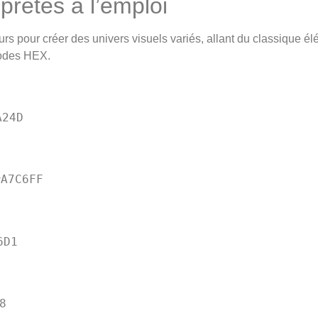
 prêtes à l’emploi
urs pour créer des univers visuels variés, allant du classique 
codes HEX.
A24D
#A7C6FF
6D1
8