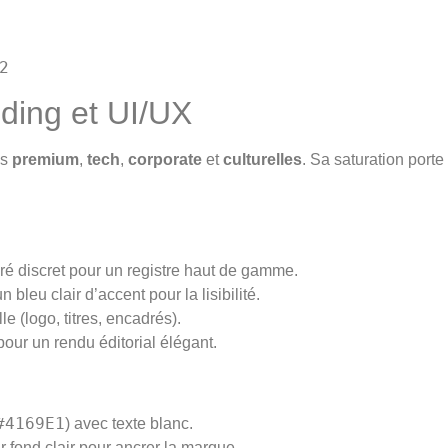
2
nding et UI/UX
es
premium
,
tech
,
corporate
et
culturelles
. Sa saturation porte 
oré discret pour un registre haut de gamme.
bleu clair d’accent pour la lisibilité.
lle (logo, titres, encadrés).
our un rendu éditorial élégant.
#4169E1
) avec texte blanc.
ur fond clair pour ancrer la marque.