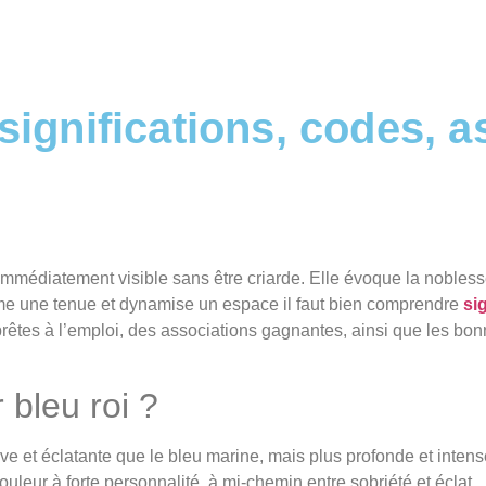
 significations, codes, a
 immédiatement visible sans être criarde. Elle évoque la nobless
ublime une tenue et dynamise un espace il faut bien comprendre
si
rêtes à l’emploi, des associations gagnantes, ainsi que les bonn
 bleu roi ?
ive et éclatante que le bleu marine, mais plus profonde et intense
uleur à forte personnalité, à mi-chemin entre sobriété et éclat.