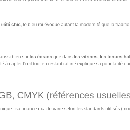
riété chic
, le bleu roi évoque autant la modernité que la traditi
e aussi bien sur
les écrans
que dans
les vitrines
,
les tenues ha
té à capter l’œil tout en restant raffiné explique sa popularité d
GB, CMYK (références usuelles
ique : sa nuance exacte varie selon les standards utilisés (mo