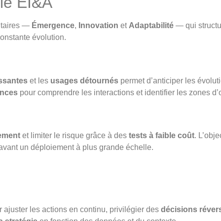
ille EI&A
ntaires —
Émergence
,
Innovation
et
Adaptabilité
— qui structu
onstante évolution.
ssantes
et les
usages détournés
permet d’anticiper les évolut
nces
pour comprendre les interactions et identifier les zones d’
dement
et limiter le risque grâce à des
tests à faible coût
. L’obje
avant un déploiement à plus grande échelle.
 ajuster les actions en continu, privilégier des
décisions réver