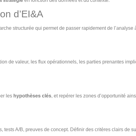
a stratégie
en fonction des données et du contexte.
ion d’EI&A
rche structurée qui permet de passer rapidement de l’analyse à l
tion de valeur, les flux opérationnels, les parties prenantes impl
der les
hypothèses clés
, et repérer les zones d’opportunité ains
es, tests A/B, preuves de concept. Définir des critères clairs de