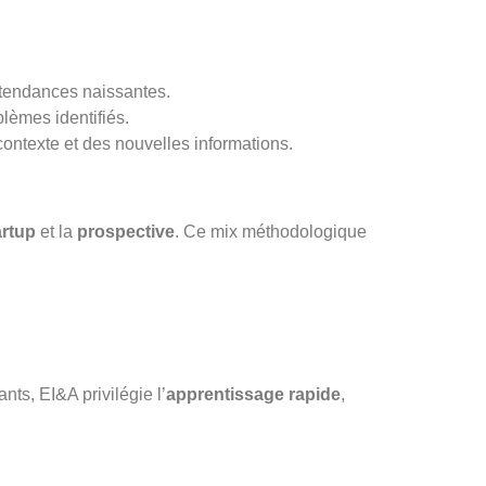
s tendances naissantes.
blèmes identifiés.
contexte et des nouvelles informations.
artup
et la
prospective
. Ce mix méthodologique
nts, EI&A privilégie l’
apprentissage rapide
,