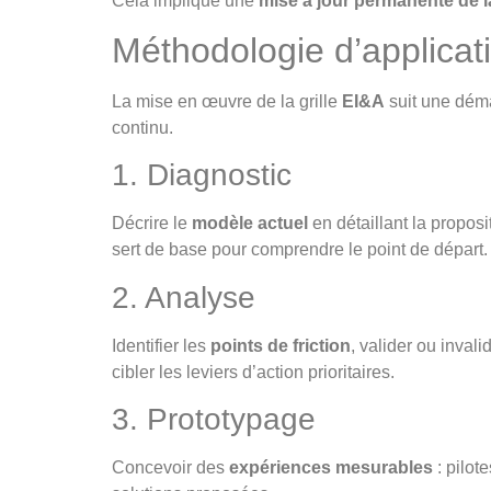
Cela implique une
mise à jour permanente de l
Méthodologie d’applicat
La mise en œuvre de la grille
EI&A
suit une déma
continu.
1. Diagnostic
Décrire le
modèle actuel
en détaillant la proposi
sert de base pour comprendre le point de départ.
2. Analyse
Identifier les
points de friction
, valider ou invali
cibler les leviers d’action prioritaires.
3. Prototypage
Concevoir des
expériences mesurables
: pilot