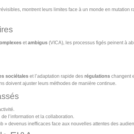
prévisibles, montrent leurs limites face à un monde en mutatio
ires
omplexes
et
ambigus
(VICA), les processus figés peinent à abs
es sociétales
et l’adaptation rapide des
régulations
changent en
ions doivent ajuster leurs méthodes de manière continue.
assés
ctivité.
 de l’information et la collaboration.
ub » devenus inefficaces face aux nouvelles attentes des audie