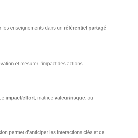
iser les enseignements dans un
référentiel partagé
novation et mesurer l’impact des actions
ice
impact/effort
, matrice
valeur/risque
, ou
on permet d’anticiper les interactions clés et de