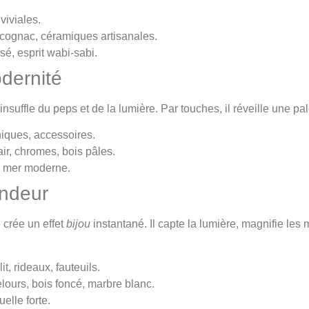
viviales.
ir cognac, céramiques artisanales.
é, esprit wabi-sabi.
odernité
 insuffle du peps et de la lumière. Par touches, il réveille une p
hiques, accessoires.
lair, chromes, bois pâles.
de mer moderne.
ondeur
 crée un effet
bijou
instantané. Il capte la lumière, magnifie le
it, rideaux, fauteuils.
elours, bois foncé, marbre blanc.
uelle forte.