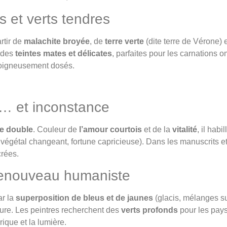
s et verts tendres
artir de
malachite broyée
, de
terre verte
(dite terre de Vérone) 
t des
teintes mates et délicates
, parfaites pour les carnations o
 soigneusement dosés.
é… et inconstance
e double
. Couleur de
l’amour courtois
et de la
vitalité
, il habi
égétal changeant, fortune capricieuse). Dans les manuscrits et 
crées.
 renouveau humaniste
ar la
superposition de bleus et de jaunes
(glacis, mélanges sub
ture. Les peintres recherchent des
verts profonds
pour les pays
ique et la lumière.