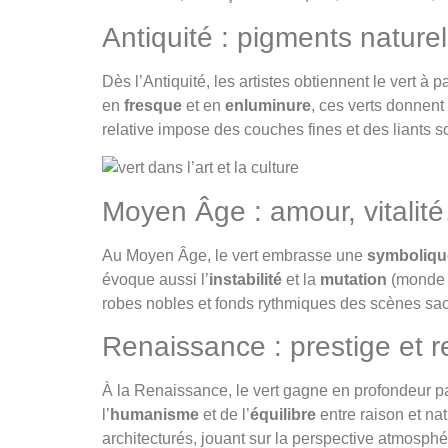
Antiquité : pigments naturel
Dès l’Antiquité, les artistes obtiennent le vert à p
en
fresque
et en
enluminure
, ces verts donnen
relative impose des couches fines et des liants
Moyen Âge : amour, vitalit
Au Moyen Âge, le vert embrasse une
symboliqu
évoque aussi l’
instabilité
et la
mutation
(monde v
robes nobles et fonds rythmiques des scènes sa
Renaissance : prestige et
À la Renaissance, le vert gagne en profondeur p
l’
humanisme
et de l’
équilibre
entre raison et na
architecturés, jouant sur la perspective atmosphér