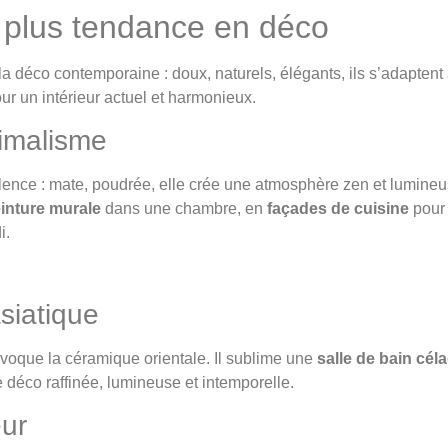
 plus tendance en déco
er la déco contemporaine : doux, naturels, élégants, ils s’adapten
our un intérieur actuel et harmonieux.
nimalisme
lence : mate, poudrée, elle crée une atmosphère zen et lumineus
inture murale
dans une chambre, en
façades de cuisine
pour 
i.
asiatique
voque la céramique orientale. Il sublime une
salle de bain cél
e déco raffinée, lumineuse et intemporelle.
eur