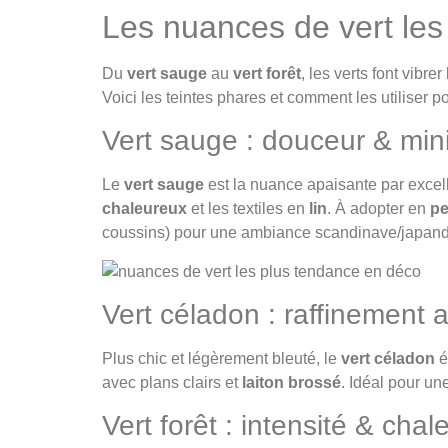
Les nuances de vert les
Du
vert sauge
au
vert forêt
, les verts font vibr
Voici les teintes phares et comment les utiliser p
Vert sauge : douceur & mi
Le
vert sauge
est la nuance apaisante par excel
chaleureux
et les textiles en
lin
. À adopter en
pe
coussins) pour une ambiance scandinave/japand
Vert céladon : raffinement 
Plus chic et légèrement bleuté, le
vert céladon
é
avec plans clairs et
laiton brossé
. Idéal pour un
Vert forêt : intensité & chal