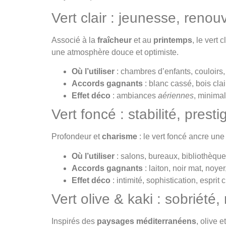
Vert clair : jeunesse, renou
Associé à la
fraîcheur
et au
printemps
, le vert
une atmosphère douce et optimiste.
Où l’utiliser
: chambres d’enfants, couloirs, 
Accords gagnants
: blanc cassé, bois clair,
Effet déco
: ambiances
aériennes
, minima
Vert foncé : stabilité, prest
Profondeur et
charisme
: le vert foncé ancre une 
Où l’utiliser
: salons, bureaux, bibliothèque
Accords gagnants
: laiton, noir mat, noye
Effet déco
: intimité, sophistication, esprit c
Vert olive & kaki : sobriété,
Inspirés des
paysages méditerranéens
, olive 