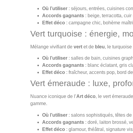
Où l’utiliser
: séjours, entrées, cuisines con
Accords gagnants
: beige, terracotta, cu
Effet déco
: campagne chic, bohème maîtris
Vert turquoise : énergie, m
Mélange vivifiant de
vert
et de
bleu
, le turquoise
Où l’utiliser
: salles de bain, cuisines grap
Accords gagnants
: blanc éclatant, gris c
Effet déco
: fraîcheur, accents pop, bord 
Vert émeraude : luxe, prof
Nuance iconique de l’
Art déco
, le vert émeraude
gamme.
Où l’utiliser
: salons sophistiqués, têtes de l
Accords gagnants
: doré, laiton brossé, v
Effet déco
: glamour, théâtral, signature vis