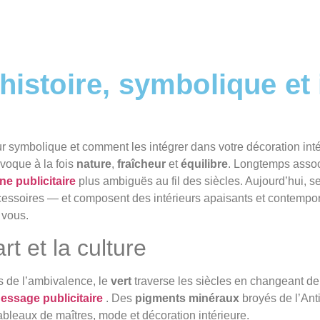
histoire, symbolique et
leur symbolique et comment les intégrer dans votre décoration int
évoque à la fois
nature
,
fraîcheur
et
équilibre
. Longtemps assoc
e publicitaire
plus ambiguës au fil des siècles. Aujourd’hui, s
ccessoires — et composent des intérieurs apaisants et contempor
vous.
rt et la culture
is de l’ambivalence, le
vert
traverse les siècles en changeant de
nessage publicitaire
. Des
pigments minéraux
broyés de l’Ant
tableaux de maîtres, mode et décoration intérieure.