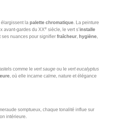
 élargissent la
palette chromatique
. La peinture
e
aux avant-gardes du XX
siècle, le vert s’
installe
t ses nuances pour signifier
fraîcheur
,
hygiène
,
pastels comme le
vert sauge
ou le
vert eucalyptus
ieure
, où elle incarne calme, nature et élégance
meraude somptueux, chaque tonalité influe sur
on intérieure.