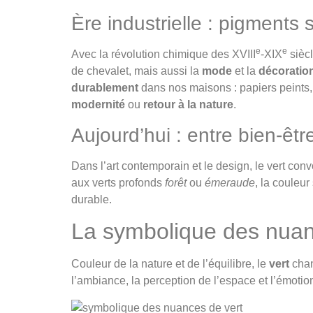
Ère industrielle : pigments
e
e
Avec la révolution chimique des XVIII
-XIX
sièc
de chevalet, mais aussi la
mode
et la
décoratio
durablement
dans nos maisons : papiers peints, 
modernité
ou
retour à la nature
.
Aujourd’hui : entre bien-êtr
Dans l’art contemporain et le design, le vert conv
aux verts profonds
forêt
ou
émeraude
, la couleur
durable.
La symbolique des nuan
Couleur de la nature et de l’équilibre, le
vert
chan
l’ambiance, la perception de l’espace et l’émotion