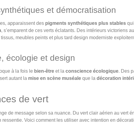
 synthétiques et démocratisation
les, apparaissent des
pigments synthétiques plus stables
qui
n
, s’emparent de ces verts éclatants. Des intérieurs victoriens 
tissus, meubles peints et plus tard design moderniste exploiten
e, écologie et design
oque à la fois le
bien-être
et la
conscience écologique
. Des 
 sert autant la
mise en scène muséale
que la
décoration intér
ces de vert
ge de message selon sa nuance. Du vert clair aérien au vert é
 ressentie. Voici comment les utiliser avec intention en décorati