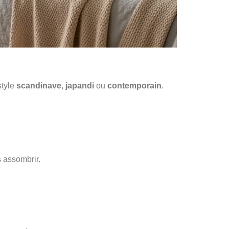
style
scandinave
,
japandi
ou
contemporain
.
s assombrir.