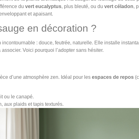
ifférence du
vert eucalyptus
, plus bleuté, ou du
vert céladon
, p
 enveloppant et apaisant.
 sauge en décoration ?
ncontournable : douce, feutrée, naturelle. Elle installe insta
 à associer. Voici pourquoi l’adopter sans hésiter.
ièce d’une atmosphère zen. Idéal pour les
espaces de repos
(c
lit ou le canapé.
n, aux plaids et tapis texturés.