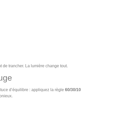
t de trancher. La lumière change tout.
auge
ce d’équilibre : appliquez la règle
60/30/10
onieux.