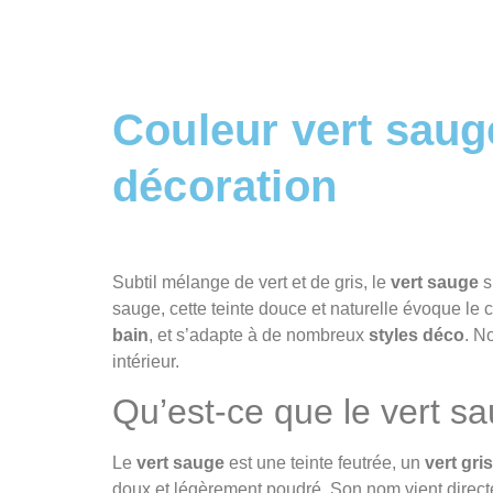
Couleur vert sauge
décoration
Subtil mélange de vert et de gris, le
vert sauge
s
sauge, cette teinte douce et naturelle évoque le 
bain
, et s’adapte à de nombreux
styles déco
. N
intérieur.
Qu’est-ce que le vert s
Le
vert sauge
est une teinte feutrée, un
vert gri
doux et légèrement poudré. Son nom vient directeme