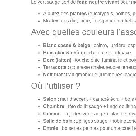
Le vert sauge sert de
fond neutre vivant
pour me
Ajoutez des
plantes
(eucalyptus, pothos) p
Mix textures (lin, laine, jute) pour du relief
Avec quelles couleurs l’ass
Blanc cassé & beige
: calme, lumière, espr
Bois clair & chêne
: chaleur scandinave.
Doré (laiton)
: touche chic, luminaire et po
Terracotta
: contraste chaleureux et terreux
Noir mat
: trait graphique (luminaires, cadr
Où l’utiliser ?
Salon
: mur d’accent + canapé écru + bois c
Chambre
: tête de lit sauge + linge de lit na
Cuisine
: façades vert sauge + plan de travai
Salle de bain
: zelliges sauge + robinetteri
Entrée
: boiseries peintes pour un accueil