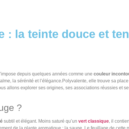
 : la teinte douce et t
’impose depuis quelques années comme une
couleur inconto
calme, la sérénité et l’élégance.Polyvalente, elle trouve sa plac
ous allons explorer ses origines, ses associations réussies et se
auge ?
sé
subtil et élégant. Moins saturé qu’un
vert classique
, il conti
nt de la plante aromatique : la sauge. Le feuillage de cette pla