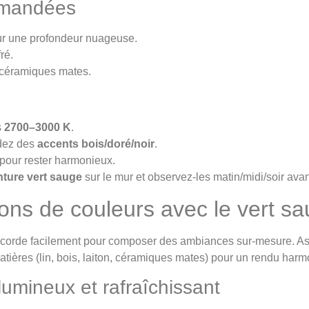
ommandées
r une profondeur nuageuse.
ré.
, céramiques mates.
s
2700–3000 K
.
rdez des
accents bois/doré/noir
.
) pour rester harmonieux.
nture vert sauge
sur le mur et observez-les matin/midi/soir avan
ions de couleurs avec le vert s
corde facilement pour composer des ambiances sur-mesure. Astu
tières (lin, bois, laiton, céramiques mates) pour un rendu harm
lumineux et rafraîchissant