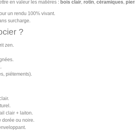
ttre en valeur les matières :
bois clair
,
rotin
,
céramiques
,
pier
our un rendu 100% vivant.
 sans surcharge.
ocier ?
it zen.
ignées.
.
es, piétements).
lair.
turel.
l clair + laiton.
e dorée ou noire.
 enveloppant.