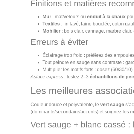
Finitions et matières rec
Mur
: mat/velours ou
enduit à la chaux
pou
Textiles
: lin lavé, laine bouclée, coton gauf
Mobilier
: bois clair, cannage, marbre clair
Erreurs à éviter
Éclairage trop froid : préférez des ampoule
Tout peindre en sauge sans contraste : ga
Multiplier les motifs forts : dosez (60/30/10
Astuce express
: testez 2–3
échantillons de pei
Les meilleures associat
Couleur douce et polyvalente, le
vert sauge
s’ac
(dominante/secondaire/accents) et soignez les ma
Vert sauge + blanc cassé : 