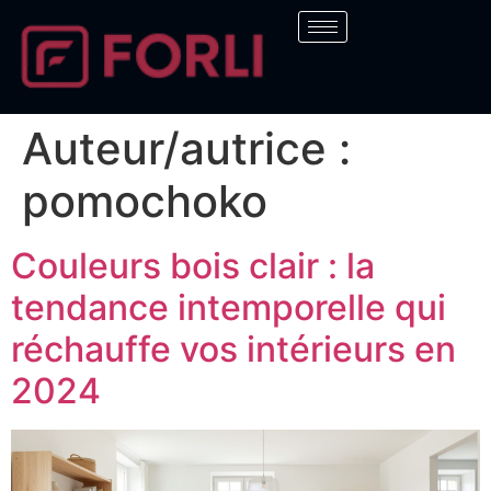
Auteur/autrice :
pomochoko
Couleurs bois clair : la
tendance intemporelle qui
réchauffe vos intérieurs en
2024